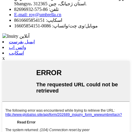
Shangyu، استان ژجیانگ، چین 312365.
تلفن: 86-575-82696932
E-mail: roy@umbrella.cn
اسکایپ: 8616605854151
موبایل/وی چت/واتساپ: 0086-16605854151
ایمیل بفرست
واتس اپ
اسکایپ
x