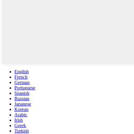
English
French
German
Portuguese
Spanish
Russian
Japanese
Korean
Arabic
Irish
Greek
Turkish