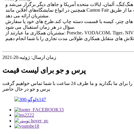
نگ‌کنگ، آلمان، ایالات متحده آمریکا و جاهای دیگر برگزار می‌شد و
همچنین در انواع نمایشگاه‌های آفلاین مانند Canton Fair شرکت کردیم.شرکت ما از طریق BSCL، SEDEX و سایر بازرسی کارخانه هر ساله برای پاسخگویی به نیازهای مشتریان مختلف، خدمات عالی را به
مشتریان ارائه می دهد.
 چتر، کیسه یا قسمت دسته چاپ کند.طرح های خود یا سفارش OEM و هرگونه
سؤال در هر زمان استقبال می شود.
مشتریان همکاری ما عبارتند از: Porsche، VODACOM، Tiger، NIVEA، BMW، Benz، Audi، Tigo و برخی از برندهای معروف.ما به قرارداد احترام می گذاریم و همیشه به قول مشتریان خود عمل می
زمان ارسال: ژوئیه-20-2021
پرس و جو برای لیست قیمت
پرس و جو در حال حاضر