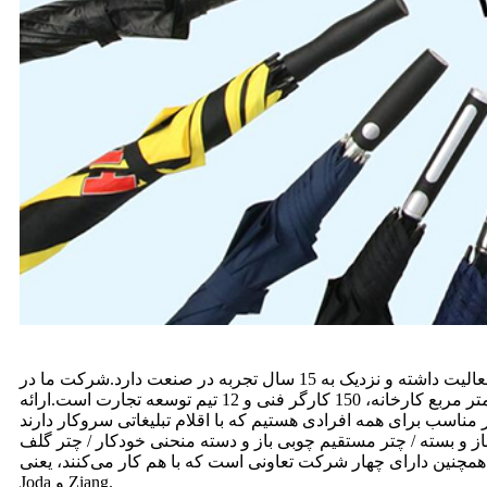
صنعت شرکت چتر طلایی در سال 2015 تاسیس شد.دیوید یو، بنیانگذار این شرکت، از سال 2005 در صنعت چتر فعالیت داشته و نزدیک به 15 سال تجربه در صنعت دارد.شرکت ما در SongxiaTown، Shangyu،
استان ژجیانگ واقع شده است، جایی که 1/3 چتر در سراسر جهان تولید می شود.شرکت ما و کارخانه تعاونی در حال حاضر دارای 5000 متر مربع کارخانه، 150 کارگر فنی و 12 تیم توسعه تجارت است.ارائه
 از جمله راه حل های تبلیغاتی چتر.در این میان سبک های پرفروش عبارتند از: چتر 3 تاشو خودکار باز و بسته / چتر مستقیم چوبی باز و دسته منحنی خودکار / چتر گلف
ارای چهار شرکت تعاونی است که با هم کار می‌کنند، یعنی Yuzo، Ruixin،
Joda و Ziang.