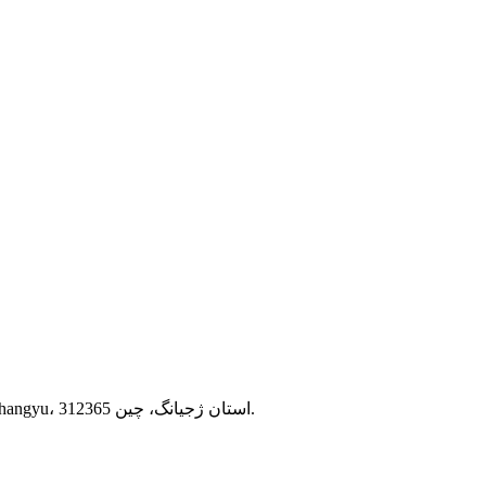
آدرس: Rm802، ساختمان 17، Songxia Umbrella Town، شهر Shangyu، استان ژجیانگ، چین 312365.