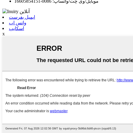
موبایل/وی چت/واتساپ: 0086-16605854151
ایمیل بفرست
واتس اپ
اسکایپ
x