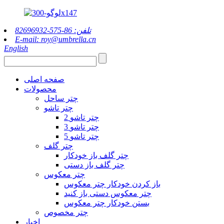
تلفن: 86-575-82696932
E-mail: roy@umbrella.cn
English
صفحه اصلی
محصولات
چتر ساحل
چتر تاشو
2 چتر تاشو
3 چتر تاشو
5 چتر تاشو
چتر گلف
چتر گلف باز خودکار
چتر گلف باز دستی
چتر معکوس
باز کردن خودکار چتر معکوس
چتر معکوس دستی باز کنید
بستن خودکار چتر معکوس
چتر مخصوص
اخبار