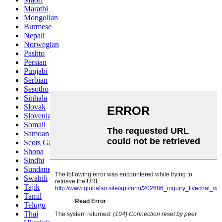
Marathi
Mongolian
Burmese
Nepali
Norwegian
Pashto
Persian
Punjabi
Serbian
Sesotho
Sinhala
Slovak
Slovenian
Somali
Samoan
Scots Gaelic
Shona
Sindhi
Sundanese
Swahili
Tajik
Tamil
Telugu
Thai