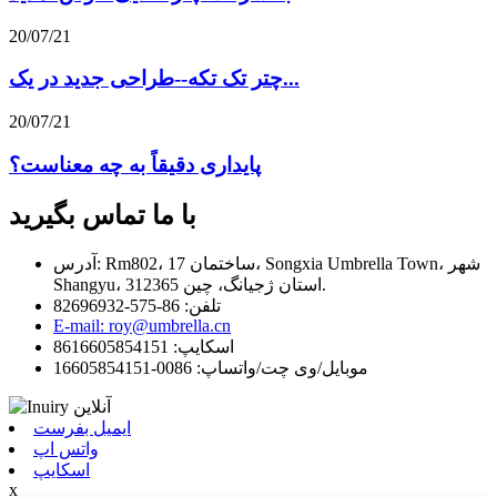
20/07/21
چتر تک تکه--طراحی جدید در یک...
20/07/21
پایداری دقیقاً به چه معناست؟
با ما تماس بگیرید
آدرس: Rm802، ساختمان 17، Songxia Umbrella Town، شهر
Shangyu، استان ژجیانگ، چین 312365.
تلفن: 86-575-82696932
E-mail: roy@umbrella.cn
اسکایپ: 8616605854151
موبایل/وی چت/واتساپ: 0086-16605854151
ایمیل بفرست
واتس اپ
اسکایپ
x