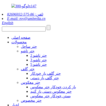
تلفن: 86-575-82696932
E-mail: roy@umbrella.cn
English
صفحه اصلی
محصولات
چتر ساحل
چتر تاشو
2 چتر تاشو
3 چتر تاشو
5 چتر تاشو
چتر گلف
چتر گلف باز خودکار
چتر گلف باز دستی
چتر معکوس
باز کردن خودکار چتر معکوس
چتر معکوس دستی باز کنید
بستن خودکار چتر معکوس
چتر مخصوص
اخبار