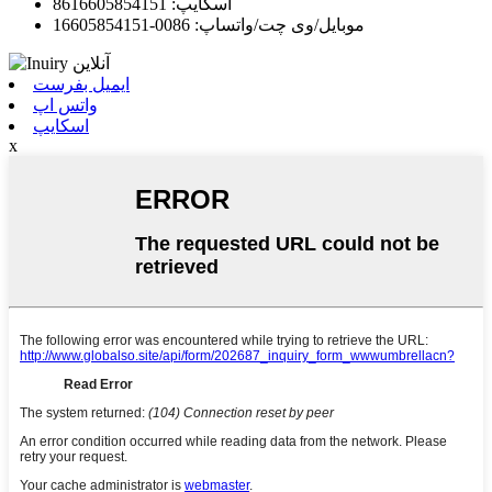
اسکایپ: 8616605854151
موبایل/وی چت/واتساپ: 0086-16605854151
ایمیل بفرست
واتس اپ
اسکایپ
x