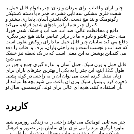
چتر باران و آفتاب برای مردان و زنان: چتر بادوام قابل حمل با
شفت فلزی مشکی سه تایی فشرده، همراه با دسته لاستیکی
ارگونومیک و بند مچ دست، نگه‌داشتن آسان، پایداری بیشتر و
کنترل چتر شما را در بادهای شدید فراهم می‌کند.
دافع و محافظت عالی: ضد آب، ضد آب و خشک شدن فورا،
مینی چتر تاشو و بادوام ما در برابر عناصر مانند هیچ چیز دیگری
دفاع می کند.سایبان چتر قابل حمل ما دارای روکش تفلون است
که ضد آب و نچسب است و به راحتی باران، برف و آفتاب را دفع
می کند.این پوشش به این معنی است که در یک لحظه نیز خشک
می شود
قابل حمل و وزن سبک: حمل آسان و اندازه گیری جمع و جور در
طول 12.5 اینچ، این چتر را به یکی از بهترین چترهای باران برای
زنان تبدیل کرده است.می توان آن را به راحتی در کوله پشتی
ذخیره کرد و بسیار سبک وزن آن باعث می شود بچه ها بتوانند از
آن استفاده کنند، هدیه ای عالی برای تولد، کریسمس، سال نو.
کاربرد
چتر سه تایی اتوماتیک می تواند راحتی را به زندگی روزمره شما
بیاورد.لوگوی برند را می توان برای نمایش بهتر تصویر و فرهنگ
شرکت چاپ کرد.فناوری چاپ دیجیتال مشتریان را قادر می